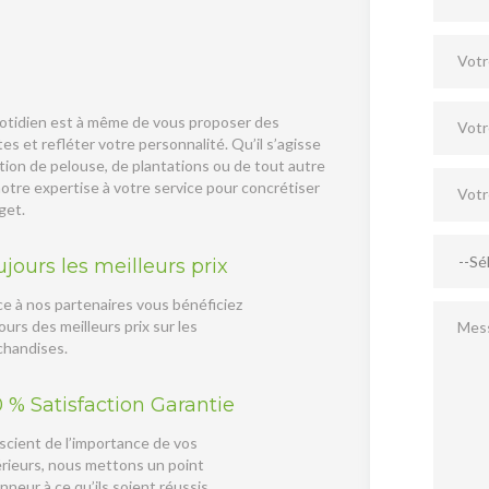
Votr
quotidien est à même de vous proposer des
Votr
 et refléter votre personnalité. Qu’il s’agisse
éation de pelouse, de plantations ou de tout autre
tre expertise à votre service pour concrétiser
Votre
get.
--Sé
jours les meilleurs prix
e à nos partenaires vous bénéficiez
Mes
ours des meilleurs prix sur les
chandises.
 % Satisfaction Garantie
cient de l’importance de vos
rieurs, nous mettons un point
nneur à ce qu’ils soient réussis.