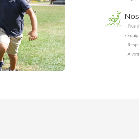
Nos
Plus 
Équip
Respe
À votr