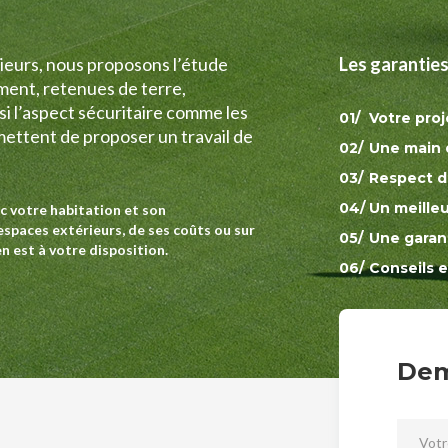
eurs, nous proposons l’étude
Les garanties
ment, retenues de terre,
i l’aspect sécuritaire comme les
Votre proj
mettent de proposer un travail de
Une main d
Respect d
Un meilleu
c votre habitation et son
spaces extérieurs, de ses coûts ou sur
Une garant
en est à votre disposition.
Conseils e
Dem
Vot