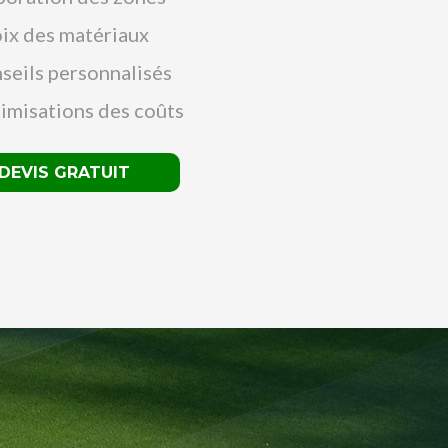
ix des matériaux
seils personnalisés
imisations des coûts
DEVIS GRATUIT