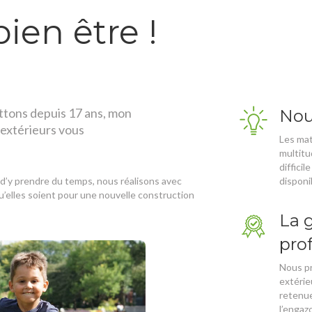
ien être !
ettons depuis 17 ans, mon
Nou
 extérieurs vous
Les mat
multitu
diffici
 d’y prendre du temps, nous réalisons avec
disponi
’elles soient pour une nouvelle construction
La g
pro
Nous p
extérie
retenue
l’engaz