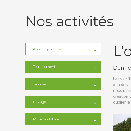
Nos activités
L’
Aménagements
Terrassement
Donnez
La transit
Terrasse
afin de v
nous perm
création 
Pavage
oublier le
Muret & clôture