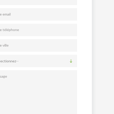
e email
e téléphone
 ville
lectionnez--
sage